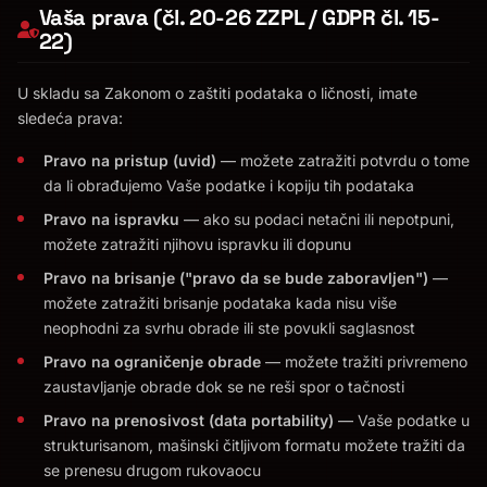
Vaša prava (čl. 20-26 ZZPL / GDPR čl. 15-
22)
U skladu sa Zakonom o zaštiti podataka o ličnosti, imate
sledeća prava:
Pravo na pristup (uvid)
— možete zatražiti potvrdu o tome
da li obrađujemo Vaše podatke i kopiju tih podataka
Pravo na ispravku
— ako su podaci netačni ili nepotpuni,
možete zatražiti njihovu ispravku ili dopunu
Pravo na brisanje ("pravo da se bude zaboravljen")
—
možete zatražiti brisanje podataka kada nisu više
neophodni za svrhu obrade ili ste povukli saglasnost
Pravo na ograničenje obrade
— možete tražiti privremeno
zaustavljanje obrade dok se ne reši spor o tačnosti
Pravo na prenosivost (data portability)
— Vaše podatke u
strukturisanom, mašinski čitljivom formatu možete tražiti da
se prenesu drugom rukovaocu