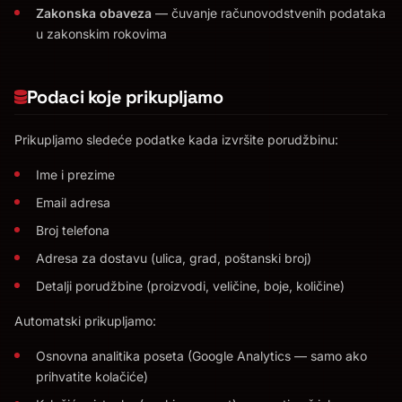
Zakonska obaveza
— čuvanje računovodstvenih podataka
u zakonskim rokovima
Podaci koje prikupljamo
Prikupljamo sledeće podatke kada izvršite porudžbinu:
Ime i prezime
Email adresa
Broj telefona
Adresa za dostavu (ulica, grad, poštanski broj)
Detalji porudžbine (proizvodi, veličine, boje, količine)
Automatski prikupljamo:
Osnovna analitika poseta (Google Analytics — samo ako
prihvatite kolačiće)