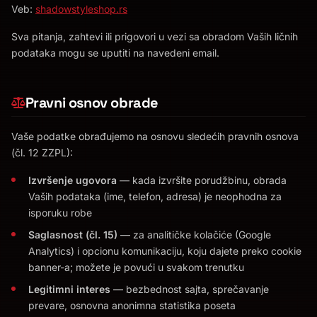
Veb:
shadowstyleshop.rs
Sva pitanja, zahtevi ili prigovori u vezi sa obradom Vaših ličnih
podataka mogu se uputiti na navedeni email.
Pravni osnov obrade
Vaše podatke obrađujemo na osnovu sledećih pravnih osnova
(čl. 12 ZZPL):
Izvršenje ugovora
— kada izvršite porudžbinu, obrada
Vaših podataka (ime, telefon, adresa) je neophodna za
isporuku robe
Saglasnost (čl. 15)
— za analitičke kolačiće (Google
Analytics) i opcionu komunikaciju, koju dajete preko cookie
banner-a; možete je povući u svakom trenutku
Legitimni interes
— bezbednost sajta, sprečavanje
prevare, osnovna anonimna statistika poseta