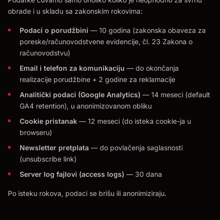
obrade i u skladu sa zakonskim rokovima:
Podaci o porudžbini
— 10 godina (zakonska obaveza za
poreske/računovodstvene evidencije, čl. 23 Zakona o
računovodstvu)
Email i telefon za komunikaciju
— do okončanja
realizacije porudžbine + 2 godine za reklamacije
Analitički podaci (Google Analytics)
— 14 meseci (default
GA4 retention), u anonimizovanom obliku
Cookie pristanak
— 12 meseci (do isteka cookie-ja u
browseru)
Newsletter pretplata
— do povlačenja saglasnosti
(unsubscribe link)
Server log fajlovi (access logs)
— 30 dana
Po isteku rokova, podaci se brišu ili anonimiziraju.