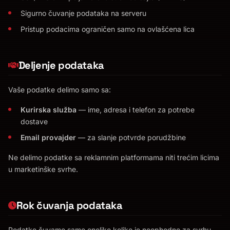
Sigurno čuvanje podataka na serveru
Pristup podacima ograničen samo na ovlašćena lica
Deljenje podataka
Vaše podatke delimo samo sa:
Kurirska služba
— ime, adresa i telefon za potrebe
dostave
Email provajder
— za slanje potvrde porudžbine
Ne delimo podatke sa reklamnim platformama niti trećim licima
u marketinške svrhe.
Rok čuvanja podataka
Podatke čuvamo samo onoliko koliko je neophodno za svrhu