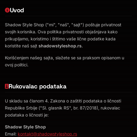
Uvod
Shadow Style Shop ("mi", "naš", "sajt") poštuje privatnost
svojih korisnika. Ova politika privatnosti objašnjava kako
prikupljamo, koristimo i štitimo vaše lične podatke kada
koristite naš sajt
shadowstyleshop.rs
.
Korišćenjem našeg sajta, slažete se sa praksom opisanom u
ovoj politici.
Rukovalac podataka
U skladu sa članom 4. Zakona o zaštiti podataka o ličnosti
Republike Srbije ("Sl. glasnik RS", br. 87/2018), rukovalac
podataka o ličnosti je:
Shadow Style Shop
Email:
kontakt@shadowstyleshop.rs