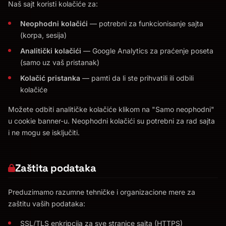
Naš sajt koristi kolačiće za:
Neophodni kolačići
— potrebni za funkcionisanje sajta
(korpa, sesija)
Analitički kolačići
— Google Analytics za praćenje poseta
(samo uz vaš pristanak)
Kolačić pristanka
— pamti da li ste prihvatili ili odbili
kolačiće
Možete odbiti analitičke kolačiće klikom na "Samo neophodni"
u cookie banner-u. Neophodni kolačići su potrebni za rad sajta
i ne mogu se isključiti.
Zaštita podataka
Preduzimamo razumne tehničke i organizacione mere za
zaštitu vaših podataka:
SSL/TLS enkripcija za sve stranice sajta (HTTPS)