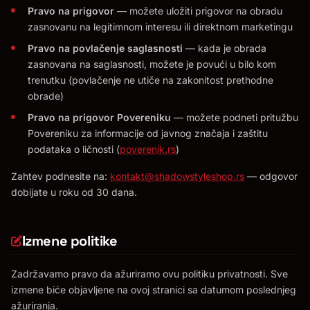
Pravo na prigovor
— možete uložiti prigovor na obradu
zasnovanu na legitimnom interesu ili direktnom marketingu
Pravo na povlačenje saglasnosti
— kada je obrada
zasnovana na saglasnosti, možete je povući u bilo kom
trenutku (povlačenje ne utiče na zakonitost prethodne
obrade)
Pravo na prigovor Povereniku
— možete podneti pritužbu
Povereniku za informacije od javnog značaja i zaštitu
podataka o ličnosti (
poverenik.rs
)
Zahtev podnesite na:
kontakt@shadowstyleshop.rs
— odgovor
dobijate u roku od 30 dana.
Izmene politike
Zadržavamo pravo da ažuriramo ovu politiku privatnosti. Sve
izmene biće objavljene na ovoj stranici sa datumom poslednjeg
ažuriranja.