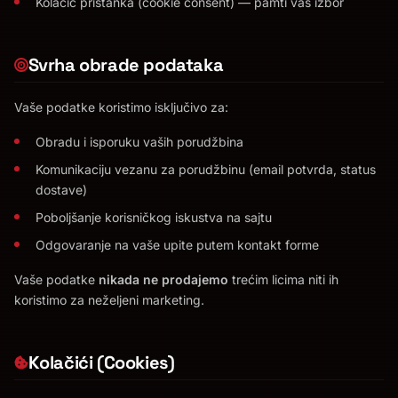
Kolačić pristanka (cookie consent) — pamti vaš izbor
Svrha obrade podataka
Vaše podatke koristimo isključivo za:
Obradu i isporuku vaših porudžbina
Komunikaciju vezanu za porudžbinu (email potvrda, status
dostave)
Poboljšanje korisničkog iskustva na sajtu
Odgovaranje na vaše upite putem kontakt forme
Vaše podatke
nikada ne prodajemo
trećim licima niti ih
koristimo za neželjeni marketing.
Kolačići (Cookies)