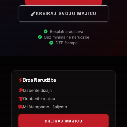
KREIRAJ SVOJU MAJICU
Besplatna dostava
Bez minimalne narudžbe
DTF štampa
Brza Narudžba
Izaberite dizajn
Odaberite majicu
Mi štampamo i šaljemo
KREIRAJ MAJICU