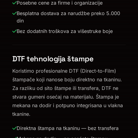
Posebne cene za firme i organizacije
Besplatna dostava za narudžbe preko 5.000
din
Bez dodatnih troškova za višestruke boje
DTF tehnologija štampe
Koristimo profesionalne DTF (Direct-to-Film)
štampače koji nanose boju direktno na tkaninu.
Za razliku od sito štampe ili transfera, DTF ne
stvara gumeni osećaj na materijalu. Štampa je
mekana na dodir i potpuno integrisana u vlakna
tkanine.
Direktna štampa na tkaninu — bez transfera