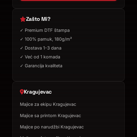
Zašto Mi?
✓ Premium DTF štampa
✓ 100% pamuk, 180g/m²
✓ Dostava 1-3 dana
✓ Već od 1 komada
✓ Garancija kvaliteta
Kragujevac
Majice za ekipu Kragujevac
Majice sa printom Kragujevac
Majice po narudžbi Kragujevac