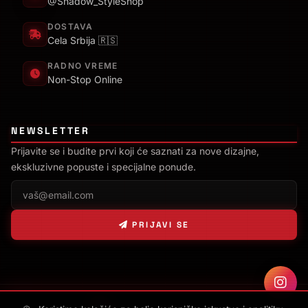
@Shadow_StyleShop
DOSTAVA
Cela Srbija 🇷🇸
RADNO VREME
Non-Stop Online
NEWSLETTER
Prijavite se i budite prvi koji će saznati za nove dizajne,
ekskluzivne popuste i specijalne ponude.
PRIJAVI SE
Sajt napravio
D. Svilenković