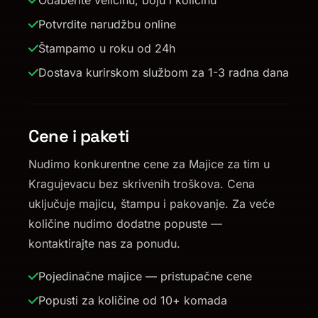
Odaberite veličinu, boju i količinu
Potvrdite narudžbu online
Štampamo u roku od 24h
Dostava kurirskom službom za 1-3 radna dana
Cene i paketi
Nudimo konkurentne cene za Majice za tim u
Kragujevacu bez skrivenih troškova. Cena
uključuje majicu, štampu i pakovanje. Za veće
količine nudimo dodatne popuste —
kontaktirajte nas za ponudu.
Pojedinačne majice — pristupačne cene
Popusti za količine od 10+ komada