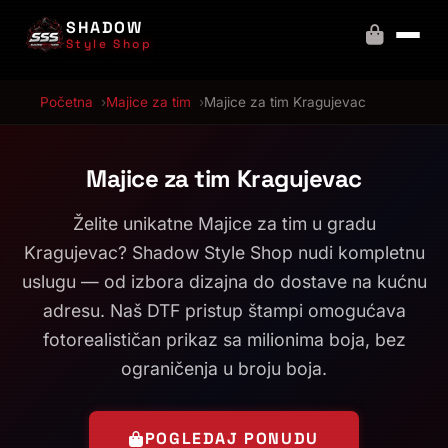
SHADOW
Style Shop
Početna
Majice za tim
Majice za tim Kragujevac
Majice za tim Kragujevac
Želite unikatne Majice za tim u gradu
Kragujevac? Shadow Style Shop nudi kompletnu
uslugu — od izbora dizajna do dostave na kućnu
adresu. Naš DTF pristup štampi omogućava
fotorealističan prikaz sa milionima boja, bez
ograničenja u broju boja.
POGLEDAJ PONUDU