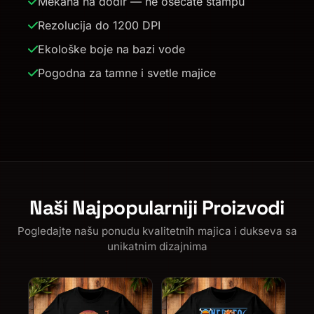
Mekana na dodir — ne osećate štampu
Rezolucija do 1200 DPI
Ekološke boje na bazi vode
Pogodna za tamne i svetle majice
Naši Najpopularniji Proizvodi
Pogledajte našu ponudu kvalitetnih majica i dukseva sa
unikatnim dizajnima