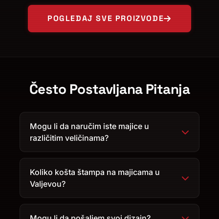
POGLEDAJ SVE PROIZVODE
Često Postavljana Pitanja
Mogu li da naručim iste majice u
različitim veličinama?
Koliko košta štampa na majicama u
Valjevou?
Mogu li da pošaljem svoj dizajn?