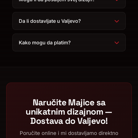
Da li dostavljate u Valjevo?
Kako mogu da platim?
Naručite Majice sa
unikatnim dizajnom —
Dostava do Valjevo!
Poručite online i mi dostavljamo direktno