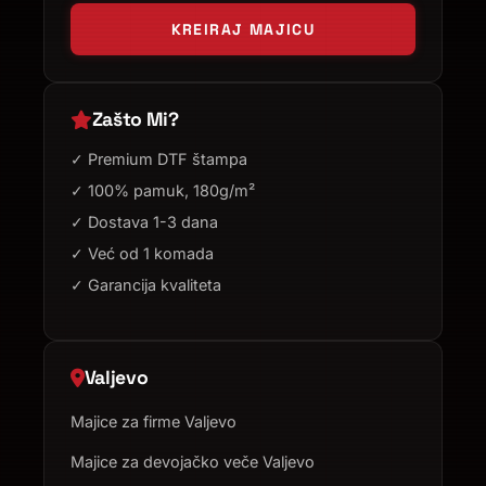
KREIRAJ MAJICU
Zašto Mi?
✓ Premium DTF štampa
✓ 100% pamuk, 180g/m²
✓ Dostava 1-3 dana
✓ Već od 1 komada
✓ Garancija kvaliteta
Valjevo
Majice za firme Valjevo
Majice za devojačko veče Valjevo