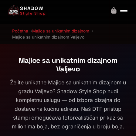
SHADOW
Style Shop
Početna
Majice sa unikatnim dizajnom
Majice sa unikatnim dizajnom Valjevo
Majice sa unikatnim dizajnom
Valjevo
Želite unikatne Majice sa unikatnim dizajnom u
gradu Valjevo? Shadow Style Shop nudi
kompletnu uslugu — od izbora dizajna do
dostave na kućnu adresu. Naš DTF pristup
štampi omogućava fotorealističan prikaz sa
milionima boja, bez ograničenja u broju boja.