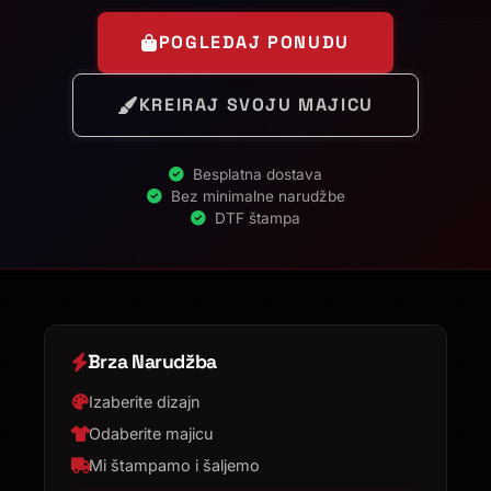
POGLEDAJ PONUDU
KREIRAJ SVOJU MAJICU
Besplatna dostava
Bez minimalne narudžbe
DTF štampa
Brza Narudžba
Izaberite dizajn
Odaberite majicu
Mi štampamo i šaljemo