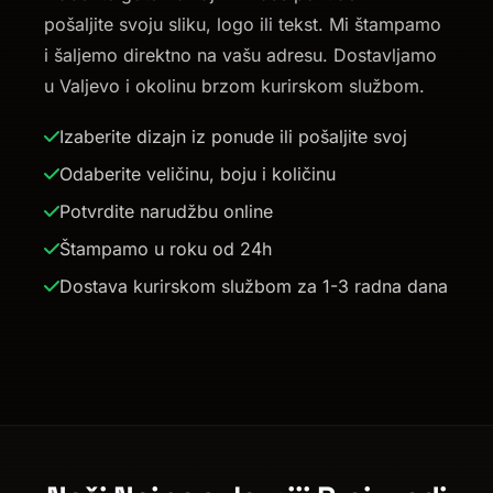
pošaljite svoju sliku, logo ili tekst. Mi štampamo
i šaljemo direktno na vašu adresu. Dostavljamo
u Valjevo i okolinu brzom kurirskom službom.
Izaberite dizajn iz ponude ili pošaljite svoj
Odaberite veličinu, boju i količinu
Potvrdite narudžbu online
Štampamo u roku od 24h
Dostava kurirskom službom za 1-3 radna dana