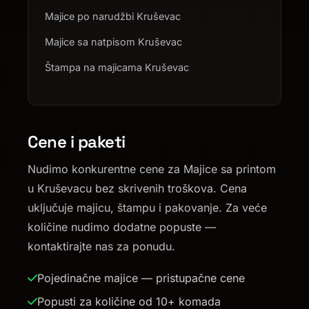
Majice po narudžbi Kruševac
Majice sa natpisom Kruševac
Štampa na majicama Kruševac
Cene i paketi
Nudimo konkurentne cene za Majice sa printom
u Kruševacu bez skrivenih troškova. Cena
uključuje majicu, štampu i pakovanje. Za veće
količine nudimo dodatne popuste —
kontaktirajte nas za ponudu.
Pojedinačne majice — pristupačne cene
Popusti za količine od 10+ komada