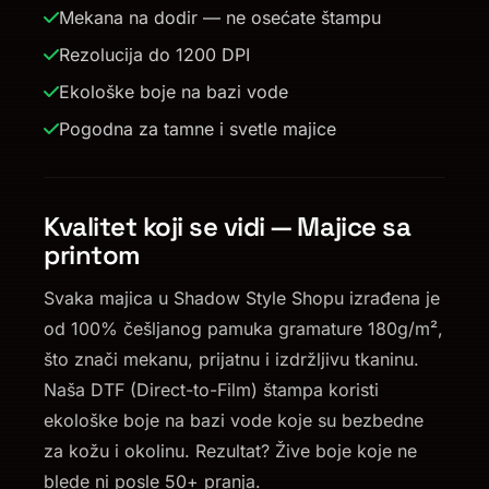
Mekana na dodir — ne osećate štampu
Rezolucija do 1200 DPI
Ekološke boje na bazi vode
Pogodna za tamne i svetle majice
Kvalitet koji se vidi — Majice sa
printom
Svaka majica u Shadow Style Shopu izrađena je
od 100% češljanog pamuka gramature 180g/m²,
što znači mekanu, prijatnu i izdržljivu tkaninu.
Naša DTF (Direct-to-Film) štampa koristi
ekološke boje na bazi vode koje su bezbedne
za kožu i okolinu. Rezultat? Žive boje koje ne
blede ni posle 50+ pranja.