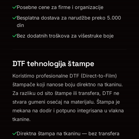
Posebne cene za firme i organizacije
Besplatna dostava za narudžbe preko 5.000
din
Bez dodatnih troškova za višestruke boje
DTF tehnologija štampe
Koristimo profesionalne DTF (Direct-to-Film)
štampače koji nanose boju direktno na tkaninu.
Za razliku od sito štampe ili transfera, DTF ne
stvara gumeni osećaj na materijalu. Štampa je
mekana na dodir i potpuno integrisana u vlakna
tkanine.
Direktna štampa na tkaninu — bez transfera