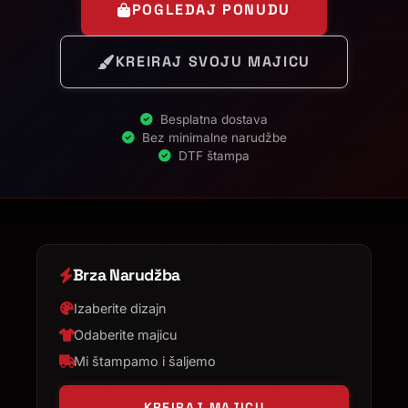
POGLEDAJ PONUDU
KREIRAJ SVOJU MAJICU
Besplatna dostava
Bez minimalne narudžbe
DTF štampa
Brza Narudžba
Izaberite dizajn
Odaberite majicu
Mi štampamo i šaljemo
KREIRAJ MAJICU