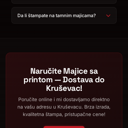
Da li štampate na tamnim majicama?
Naručite Majice sa
printom — Dostava do
Kruševac!
Poručite online i mi dostavljamo direktno
na vašu adresu u Kruševacu. Brza izrada,
kvalitetna štampa, pristupačne cene!