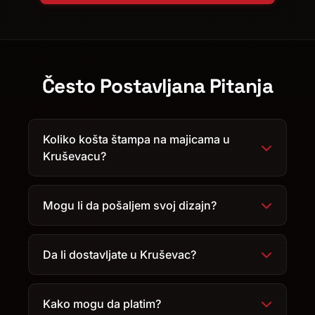
Često Postavljana Pitanja
Koliko košta štampa na majicama u
Kruševacu?
Mogu li da pošaljem svoj dizajn?
Da li dostavljate u Kruševac?
Kako mogu da platim?