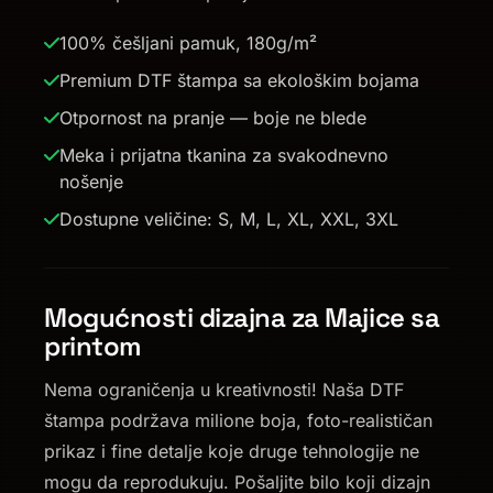
100% češljani pamuk, 180g/m²
Premium DTF štampa sa ekološkim bojama
Otpornost na pranje — boje ne blede
Meka i prijatna tkanina za svakodnevno
nošenje
Dostupne veličine: S, M, L, XL, XXL, 3XL
Mogućnosti dizajna za Majice sa
printom
Nema ograničenja u kreativnosti! Naša DTF
štampa podržava milione boja, foto-realističan
prikaz i fine detalje koje druge tehnologije ne
mogu da reprodukuju. Pošaljite bilo koji dizajn