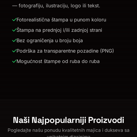
— fotografiju, ilustraciju, logo ili tekst.
Fotorealistična štampa u punom koloru
Štampa na prednjoj i/ili zadnjoj strani
Bez ograničenja u broju boja
Podrška za transparentne pozadine (PNG)
Mogućnost štampe od ruba do ruba
Naši Najpopularniji Proizvodi
Pogledajte našu ponudu kvalitetnih majica i dukseva sa
unikatnim dizajnima