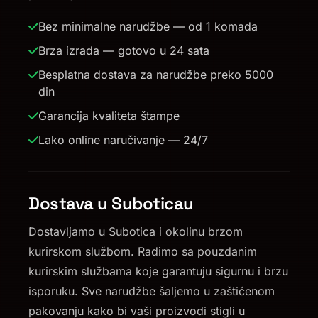
Bez minimalne narudžbe — od 1 komada
Brza izrada — gotovo u 24 sata
Besplatna dostava za narudžbe preko 5000
din
Garancija kvaliteta štampe
Lako online naručivanje — 24/7
Dostava u Suboticau
Dostavljamo u Subotica i okolinu brzom
kurirskom službom. Radimo sa pouzdanim
kurirskim službama koje garantuju sigurnu i brzu
isporuku. Sve narudžbe šaljemo u zaštićenom
pakovanju kako bi vaši proizvodi stigli u