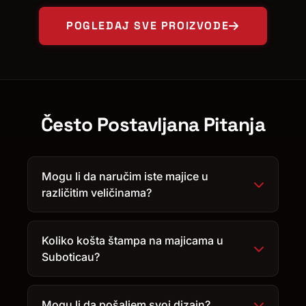
POGLEDAJ SVE PROIZVODE
Često Postavljana Pitanja
Mogu li da naručim iste majice u
različitim veličinama?
Koliko košta štampa na majicama u
Suboticau?
Mogu li da pošaljem svoj dizajn?