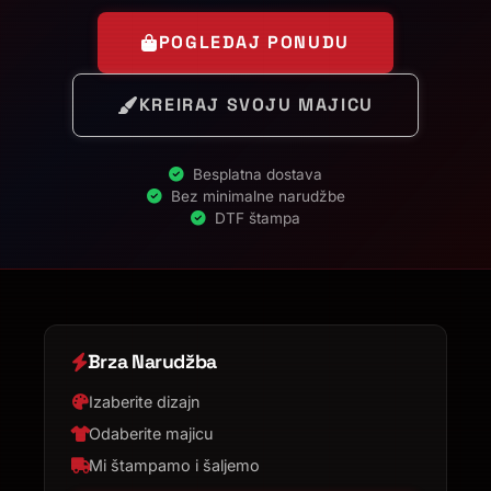
POGLEDAJ PONUDU
KREIRAJ SVOJU MAJICU
Besplatna dostava
Bez minimalne narudžbe
DTF štampa
Brza Narudžba
Izaberite dizajn
Odaberite majicu
Mi štampamo i šaljemo