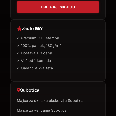
KREIRAJ MAJICU
Zašto Mi?
✓ Premium DTF štampa
✓ 100% pamuk, 180g/m²
✓ Dostava 1-3 dana
✓ Već od 1 komada
✓ Garancija kvaliteta
Subotica
Majice za školsku ekskurziju Subotica
Majice za venčanje Subotica