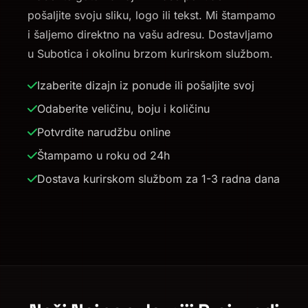
pošaljite svoju sliku, logo ili tekst. Mi štampamo
i šaljemo direktno na vašu adresu. Dostavljamo
u Subotica i okolinu brzom kurirskom službom.
Izaberite dizajn iz ponude ili pošaljite svoj
Odaberite veličinu, boju i količinu
Potvrdite narudžbu online
Štampamo u roku od 24h
Dostava kurirskom službom za 1-3 radna dana