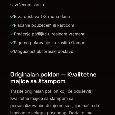
savršenom stanju.
Brza dostava 1-3 radna dana
Plaćanje pouzećem ili karticom
Praćenje pošiljke u realnom vremenu
Sigurno pakovanje za zaštitu štampe
Mogućnost ekspresne dostave
Originalan poklon — Kvalitetne
majice sa štampom
Tražite originalan poklon koji će oduševiti?
Kvalitetne majice sa štampom sa
personalizovanim dizajnom su sjajan način da
iznenadite nekoga posebnog. Dodajte ime,