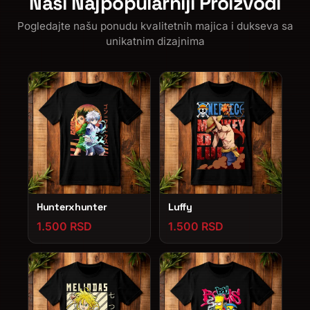
Naši Najpopularniji Proizvodi
Pogledajte našu ponudu kvalitetnih majica i dukseva sa
unikatnim dizajnima
Hunterxhunter
Luffy
1.500 RSD
1.500 RSD