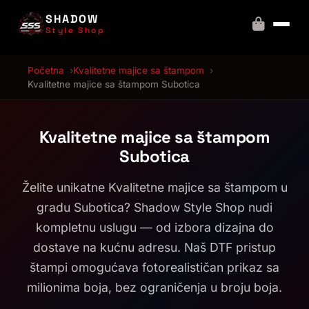
SHADOW
Style Shop
Početna
Kvalitetne majice sa štampom
Kvalitetne majice sa štampom Subotica
Kvalitetne majice sa štampom
Subotica
Želite unikatne Kvalitetne majice sa štampom u
gradu Subotica? Shadow Style Shop nudi
kompletnu uslugu — od izbora dizajna do
dostave na kućnu adresu. Naš DTF pristup
štampi omogućava fotorealističan prikaz sa
milionima boja, bez ograničenja u broju boja.