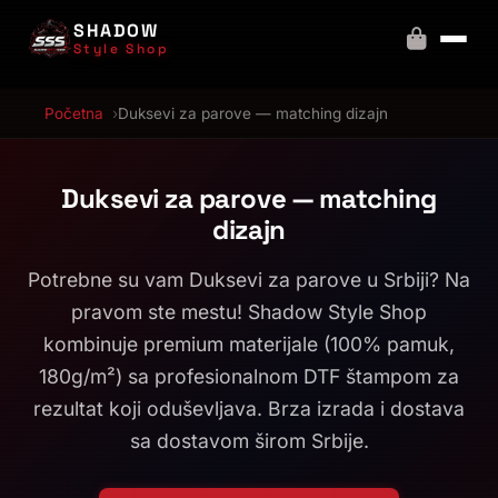
SHADOW
Style Shop
Početna
Duksevi za parove — matching dizajn
Duksevi za parove — matching
dizajn
Potrebne su vam Duksevi za parove u Srbiji? Na
pravom ste mestu! Shadow Style Shop
kombinuje premium materijale (100% pamuk,
180g/m²) sa profesionalnom DTF štampom za
rezultat koji oduševljava. Brza izrada i dostava
sa dostavom širom Srbije.