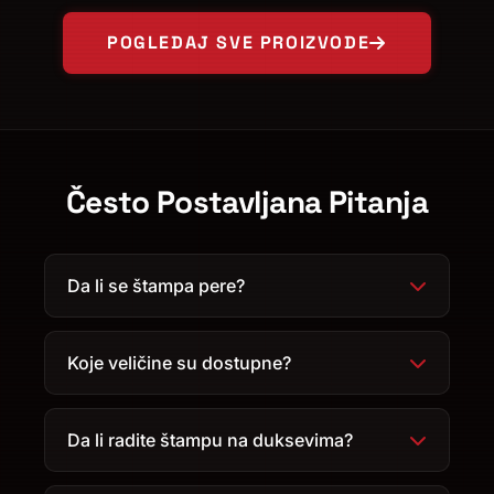
POGLEDAJ SVE PROIZVODE
Često Postavljana Pitanja
Da li se štampa pere?
Koje veličine su dostupne?
Da li radite štampu na duksevima?