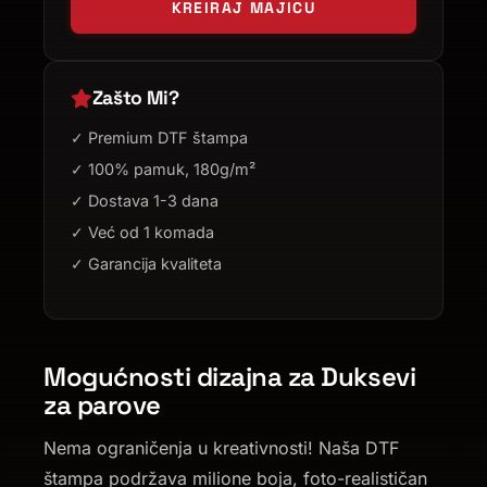
KREIRAJ MAJICU
Zašto Mi?
✓ Premium DTF štampa
✓ 100% pamuk, 180g/m²
✓ Dostava 1-3 dana
✓ Već od 1 komada
✓ Garancija kvaliteta
Mogućnosti dizajna za Duksevi
za parove
Nema ograničenja u kreativnosti! Naša DTF
štampa podržava milione boja, foto-realističan