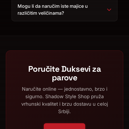
Mogu li da naručim iste majice u
različitim veličinama?
Poručite Duksevi za
parove
Naručite online — jednostavno, brzo i
sigurno. Shadow Style Shop pruža
vrhunski kvalitet i brzu dostavu u celoj
Srbiji.