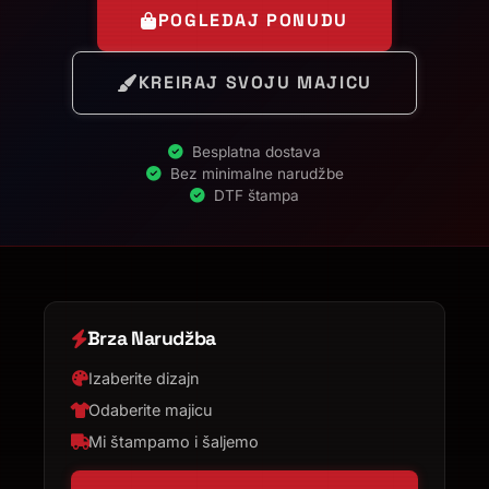
POGLEDAJ PONUDU
KREIRAJ SVOJU MAJICU
Besplatna dostava
Bez minimalne narudžbe
DTF štampa
Brza Narudžba
Izaberite dizajn
Odaberite majicu
Mi štampamo i šaljemo