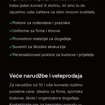
treba jedan komad ili stotinu, mi smo tu da
ispunimo vaše zahteve sa istim nivoom kvaliteta.
Pokloni za rođendane i praznike
Uniforme za firme i timove
Promotivni materijal za događaje
Suveniri za školske ekskurzije
Personalizovani pokloni za kumove i prijatelje
Veće narudžbe i veleprodaja
Za narudžbe od 10 i više komada nudimo
posebne cene. Idealno za firme, sportske
klubove, škole i organizatore događaja.
Kontaktirajte nas za besplatnu ponudu —