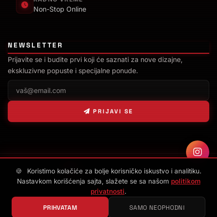
Non-Stop Online
NEWSLETTER
Prijavite se i budite prvi koji će saznati za nove dizajne,
ekskluzivne popuste i specijalne ponude.
PRIJAVI SE
Sajt napravio
D. Svilenković
🍪
Koristimo kolačiće za bolje korisničko iskustvo i analitiku.
Nastavkom korišćenja sajta, slažete se sa našom
politikom
privatnosti
.
© 2026
Shadow Style Shop
. Sva prava zadržana.
PRIHVATAM
SAMO NEOPHODNI
Politika privatnosti
Uslovi korišćenja
Reklamacije
Pravo na odustajanje