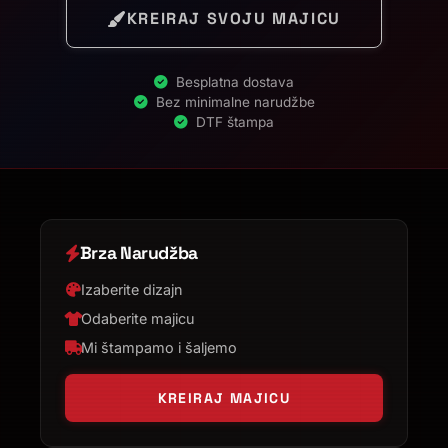
KREIRAJ SVOJU MAJICU
Besplatna dostava
Bez minimalne narudžbe
DTF štampa
Brza Narudžba
Izaberite dizajn
Odaberite majicu
Mi štampamo i šaljemo
KREIRAJ MAJICU