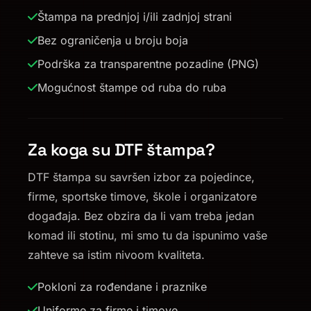
Štampa na prednjoj i/ili zadnjoj strani
Bez ograničenja u broju boja
Podrška za transparentne pozadine (PNG)
Mogućnost štampe od ruba do ruba
Za koga su DTF štampa?
DTF štampa su savršen izbor za pojedince,
firme, sportske timove, škole i organizatore
događaja. Bez obzira da li vam treba jedan
komad ili stotinu, mi smo tu da ispunimo vaše
zahteve sa istim nivoom kvaliteta.
Pokloni za rođendane i praznike
Uniforme za firme i timove