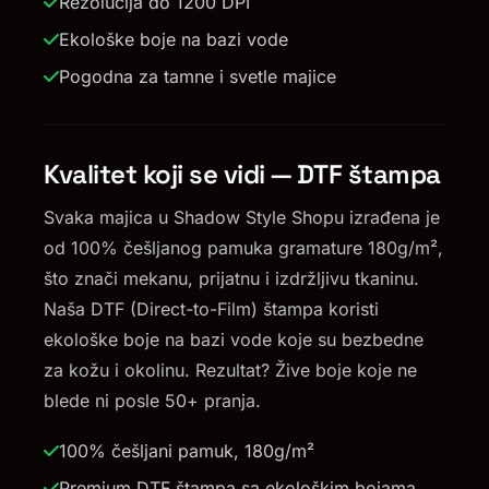
Rezolucija do 1200 DPI
Ekološke boje na bazi vode
Pogodna za tamne i svetle majice
Kvalitet koji se vidi — DTF štampa
Svaka majica u Shadow Style Shopu izrađena je
od 100% češljanog pamuka gramature 180g/m²,
što znači mekanu, prijatnu i izdržljivu tkaninu.
Naša DTF (Direct-to-Film) štampa koristi
ekološke boje na bazi vode koje su bezbedne
za kožu i okolinu. Rezultat? Žive boje koje ne
blede ni posle 50+ pranja.
100% češljani pamuk, 180g/m²
Premium DTF štampa sa ekološkim bojama