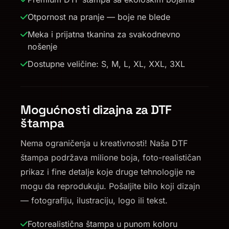
Otpornost na pranje — boje ne blede
Meka i prijatna tkanina za svakodnevno
nošenje
Dostupne veličine: S, M, L, XL, XXL, 3XL
Mogućnosti dizajna za DTF
štampa
Nema ograničenja u kreativnosti! Naša DTF
štampa podržava milione boja, foto-realističan
prikaz i fine detalje koje druge tehnologije ne
mogu da reprodukuju. Pošaljite bilo koji dizajn
— fotografiju, ilustraciju, logo ili tekst.
Fotorealistična štampa u punom koloru