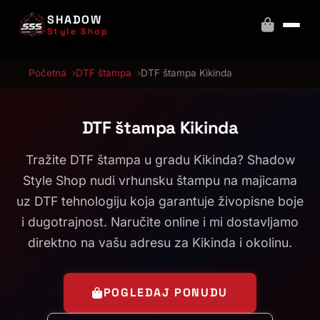
SHADOW
Style Shop
Početna
DTF štampa
DTF štampa Kikinda
DTF štampa Kikinda
Tražite DTF štampa u gradu Kikinda? Shadow
Style Shop nudi vrhunsku štampu na majicama
uz DTF tehnologiju koja garantuje živopisne boje
i dugotrajnost. Naručite online i mi dostavljamo
direktno na vašu adresu za Kikinda i okolinu.
POGLEDAJ PONUDU