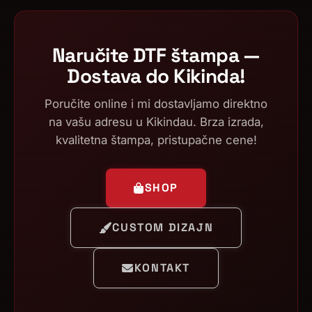
Naručite DTF štampa —
Dostava do Kikinda!
Poručite online i mi dostavljamo direktno
na vašu adresu u Kikindau. Brza izrada,
kvalitetna štampa, pristupačne cene!
SHOP
CUSTOM DIZAJN
KONTAKT