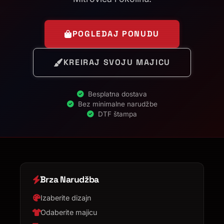
POGLEDAJ PONUDU
KREIRAJ SVOJU MAJICU
Besplatna dostava
Bez minimalne narudžbe
DTF štampa
Brza Narudžba
Izaberite dizajn
Odaberite majicu