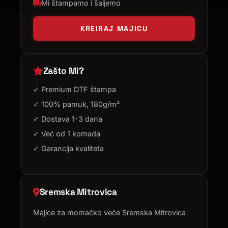
Mi štampamo i šaljemo
KREIRAJ MAJICU
Zašto Mi?
✓ Premium DTF štampa
✓ 100% pamuk, 180g/m²
✓ Dostava 1-3 dana
✓ Već od 1 komada
✓ Garancija kvaliteta
Sremska Mitrovica
Majice za momačko veče Sremska Mitrovica