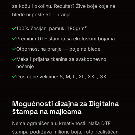
za kožu i okolinu. Rezultat? Žive boje koje ne
blede ni posle 50+ pranja.
100% češljani pamuk, 180g/m²
Premium DTF štampa sa ekološkim bojama
Otpornost na pranje — boje ne blede
Meka i prijatna tkanina za svakodnevno
nošenje
Dostupne veličine: S, M, L, XL, XXL, 3XL
Mogućnosti dizajna za Digitalna
štampa na majicama
Nema ograničenja u kreativnosti! Naša DTF
štampa podržava milione boja, foto-realističan