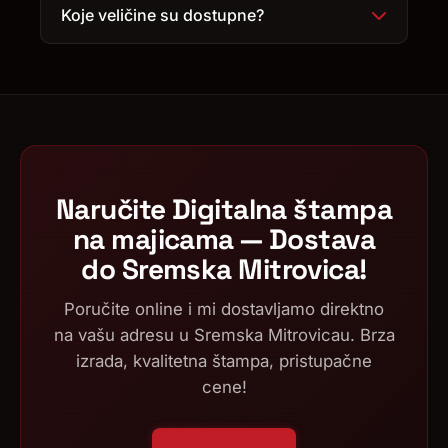
Koje veličine su dostupne?
Naručite Digitalna štampa
na majicama — Dostava
do Sremska Mitrovica!
Poručite online i mi dostavljamo direktno
na vašu adresu u Sremska Mitrovicau. Brza
izrada, kvalitetna štampa, pristupačne
cene!