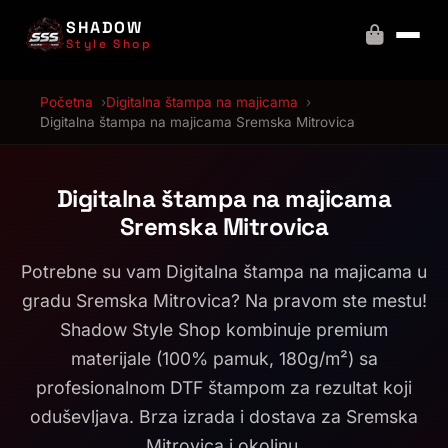
SHADOW
Style Shop
Početna
Digitalna štampa na majicama
Digitalna štampa na majicama Sremska Mitrovica
Digitalna štampa na majicama
Sremska Mitrovica
Potrebne su vam Digitalna štampa na majicama u
gradu Sremska Mitrovica? Na pravom ste mestu!
Shadow Style Shop kombinuje premium
materijale (100% pamuk, 180g/m²) sa
profesionalnom DTF štampom za rezultat koji
oduševljava. Brza izrada i dostava za Sremska
Mitrovica i okolinu.